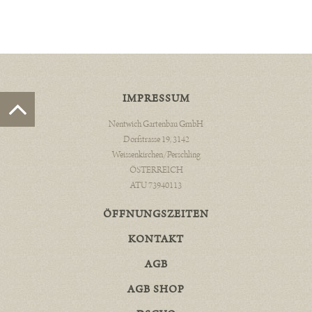
IMPRESSUM
Nentwich Gartenbau GmbH
Dorfstrasse 19, 3142
Weissenkirchen/Perschling
ÖSTERREICH
ATU 73940113
ÖFFNUNGSZEITEN
KONTAKT
AGB
AGB SHOP