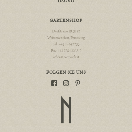
DSGVO
GARTENSHOP
Dorfstrasse 19, 3142
Weissenkirchen/Perschling
Tel.: +43 2784 2235
Fax.: +43 2784 2235-7
office@nentwich.at
FOLGEN SIE UNS