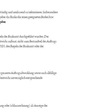
llständig und umfassend zu informieren. Insbesondere
ggeber das Risiko für einen geeigneten Boden bzw
geber.
egeln der Baukunst durchgeführt wurden. Der
wichs aufbaut, nicht zum Bestandteil des Auftrags
 DIN, den Regeln der Baukunst oder der
e gesamte Auftragsabwicklung sowie auch allfällige
entwichs unverzüglich entsprechende
nung oder Schlussrechnung) als Anzeige der