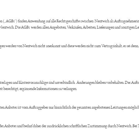
n („AGBs“) finden Anwendung auf alle Rechtsgeschäfte zwischen Nentwich als Auftragnehmeri
e Nentwich. Die AGBs werden allen Angeboten, Verkäufen, Arbeiten, Lieferungen und sonstigen L
en werden von Nentwich nicht anerkannt und diese werden nicht zum Vertragsinhalt, es sei den
rlagen und Kostenvoranschläge sind unverbindlich. Änderungen bleiben vorbehalten. Der Auftrag
eit berechtigt, ergänzende Informationen zu verlangen.
ten Anbotes ist vom Auftraggeber nur hinsichtlich der gesamten angebotenen Leistungen möglic
 des Anbotes und bedarf daher der ausdrücklichen schriftlichen Zustimmung durch Nentwich. Bei 