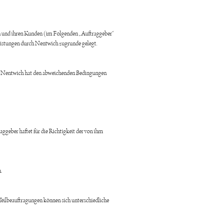
n und ihren Kunden (im Folgenden „Auftraggeber“
eistungen durch Nentwich zugrunde gelegt.
n, Nentwich hat den abweichenden Bedingungen
geber haftet für die Richtigkeit der von ihm
h.
Teilbeauftragungen können sich unterschiedliche