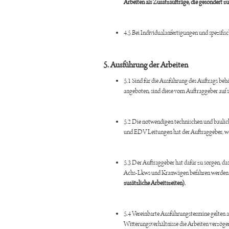
Arbeiten als Zusatzaufträge, die gesondert zu
4.5 Bei Individualanfertigungen und spezifi
5. Ausführung der Arbeiten
5.1 Sind für die Ausführung des Auftrags b
angeboten, sind diese vom Auftraggeber auf 
5.2 Die notwendigen technischen und bauli
und EDV Leitungen hat der Auftraggeber, wenn
5.3 Der Auftraggeber hat dafür zu sorgen, da
Achs-Lkws und Kranwägen befahren werden
zusätzliche Arbeitszeiten).
5.4 Vereinbarte Ausführungstermine gelten a
Witterungsverhältnisse die Arbeiten verzög