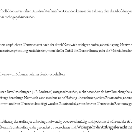
mbolbilder zu verstehen. Aus drucktechnischen Gründen kann es der Fall sein, dass die Abbildung
her nicht gegeben werden.
bers verpflichten Nentwich erst nach der durch Nentwich erfolgten Auftragsbestätigung. Nentwic
ersatzverpflichtung zurücktreten, wenn bloßer Zufall die Durchführung oder die Materialbesch
eilweise – an Subunternehmer bleibt vorbehalten.
en Bevollmächtigten (z.B. Bauleiter) mitgeteilt werden; nicht besonders als bevollmächtigt bezei
räge berechtigt. Nentwich kann insofern keine Haftung übernehmen, sofern Zusatzaufträge ertei
timmt und von Nentwich bestätigt wurden. Zusatzaufträge werden von Nentwich in Rechnung ges
hführung des Auftrages unbedingt notwendig oder zweckmäßig sind, jedoch erst während der Ar
en als Zusatzaufträge, die gesondert zu verrechnen sind.
Widerspricht der Auftraggeber nicht inn