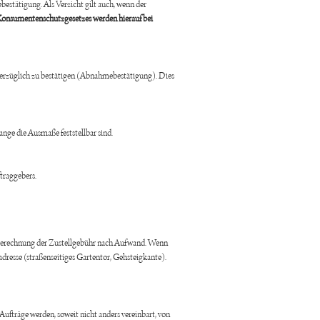
stätigung. Als Verzicht gilt auch, wenn der
Konsumentenschutzgesetzes werden hierauf bei
verzüglich zu bestätigen (Abnahmebestätigung). Dies
nge die Ausmaße feststellbar sind.
traggebers.
. Berechnung der Zustellgebühr nach Aufwand. Wenn
adresse (straßenseitiges Gartentor, Gehsteigkante).
fträge werden, soweit nicht anders vereinbart, von