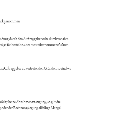
zurückgenommen.
bladung durch den Auftraggeber oder durch von ihm
o trägt für bestellte, aber nicht übernommene Waren
m Auftraggeber zu vertretenden Gründen, so sind wir
folgt keine Abnahmebestätigung, so gilt die
 oder der Rechnungslegung allfällige Mängel