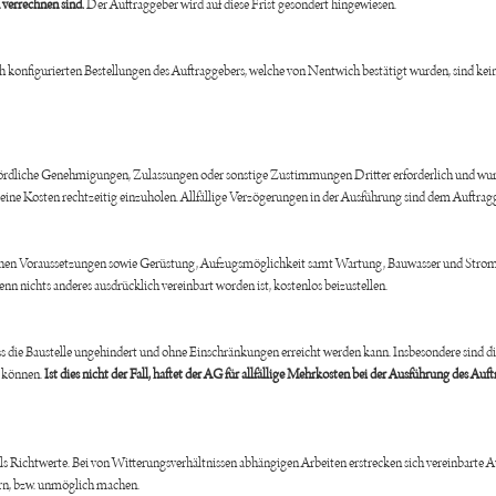
 verrechnen sind.
Der Auftraggeber wird auf diese Frist gesondert hingewiesen.
sch konfigurierten Bestellungen des Auftraggebers, welche von Nentwich bestätigt wurden, sind k
ehördliche Genehmigungen, Zulassungen oder sonstige Zustimmungen Dritter erforderlich und wur
seine Kosten rechtzeitig einzuholen. Allfällige Verzögerungen in der Ausführung sind dem Auftrag
chen Voraussetzungen sowie Gerüstung, Aufzugsmöglichkeit samt Wartung, Bauwasser und Strom,
 nichts anderes ausdrücklich vereinbart worden ist, kostenlos beizustellen.
ss die Baustelle ungehindert und ohne Einschränkungen erreicht werden kann. Insbesondere sind die
 können.
Ist dies nicht der Fall, haftet der AG für allfällige Mehrkosten bei der Ausführung des Au
ls Richtwerte. Bei von Witterungsverhältnissen abhängigen Arbeiten erstrecken sich vereinbarte
ern, bzw. unmöglich machen.