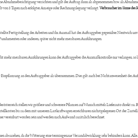
ine Abnahmebesichtigung verzichten und gilt der Auftrag dann als abgenommen bzw. als Abnahmebe
lb von 8 Tagen nach erfolgter Anzeige oder Rechnungslegung verlangt.
Verbraucher im Sinne des 
stellte Fertigstellung der Arbeiten und ihr Ausmaß hat der Auftraggeber gegenüber Nentwich un
on Fundamenten oder anderen, später nicht mehr messbaren Ausführungen.
ht mehr messbaren Ausführungen kann der Auftraggeber die Ausmaßkontrolle nur verlangen, so la
er Einpflanzung an den Auftraggeber als übernommen. Dies gilt auch bei Nichtanwesenheit des Auf
rösterreich stellen wir größere und schwerere Pflanzen auf Wunsch mittels Lieferauto direkt zu
Zustellkosten bis zu dem mit unserem Lastkraftwagen erreichbaren nächstgelegenen Ort der Zustell
her vereinbart worden sein und werden nach Aufwand zusätzlich berechnet.
n abzusehen, da die Witterung eine termingenaue Versandabwicklung sehr behindern kann. Alle Au