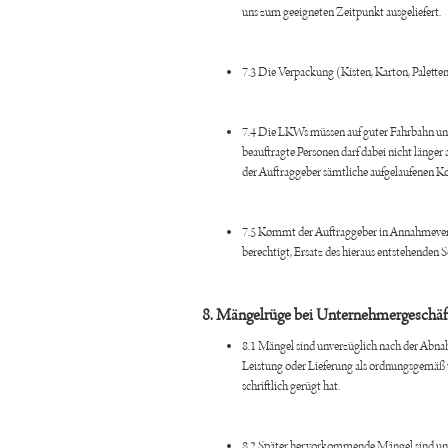
uns zum geeigneten Zeitpunkt ausgeliefert.
7.3 Die Verpackung (Kisten, Karton, Palette
7.4 Die LKWs müssen auf guter Fahrbahn unb
beauftragte Personen darf dabei nicht länger
der Auftraggeber sämtliche aufgelaufenen K
7.5 Kommt der Auftraggeber in Annahmeverzu
berechtigt, Ersatz des hieraus entstehenden
8. Mängelrüge bei Unternehmergeschäf
8.1 Mängel sind unverzüglich nach der Abnah
Leistung oder Lieferung als ordnungsgemäß 
schriftlich gerügt hat.
8.2 Später hervorkommende Mängel sind unve