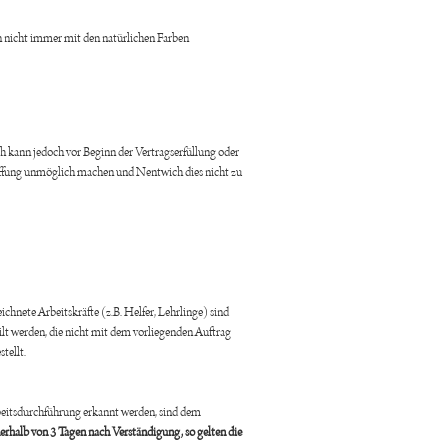
en nicht immer mit den natürlichen Farben
h kann jedoch vor Beginn der Vertragserfüllung oder
affung unmöglich machen und Nentwich dies nicht zu
chnete Arbeitskräfte (z.B. Helfer, Lehrlinge) sind
lt werden, die nicht mit dem vorliegenden Auftrag
tellt.
beitsdurchführung erkannt werden, sind dem
erhalb von 3 Tagen nach Verständigung, so gelten die