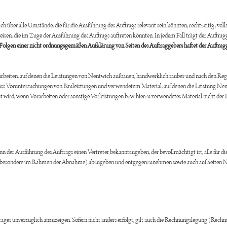
ich über alle Umstände, die für die Ausführung des Auftrags relevant sein könnten, rechtzeitig, vo
eisen, die im Zuge der Ausführung des Auftrags auftreten könnten. In jedem Fall trägt der Auftra
e Folgen einer nicht ordnungsgemäßen Aufklärung von Seiten des Auftraggebers haftet der Auftrag
orarbeiten, auf denen die Leistungen von Nentwich aufbauen, handwerklich sauber und nach den R
dass Voruntersuchungen von Bauleistungen und verwendetem Material, auf denen die Leistung Nent
wird, wenn Vorarbeiten oder sonstige Vorleistungen bzw. hierzu verwendetes Material nicht der
 der Ausführung des Auftrags einen Vertreter bekanntzugeben, der bevollmächtigt ist, alle für di
nsbesondere im Rahmen der Abnahme) abzugeben und entgegenzunehmen sowie auch auf Seiten N
trages unverzüglich anzuzeigen. Sofern nicht anders erfolgt, gilt auch die Rechnungslegung (Rech