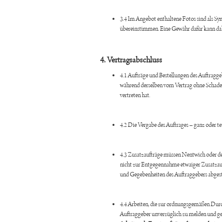
3.4 Im Angebot enthaltene Fotos sind als Sy
übereinstimmen. Eine Gewähr dafür kann da
4. Vertragsabschluss
4.1 Aufträge und Bestellungen des Auftragge
während derselben vom Vertrag ohne Schaden
vertreten hat.
4.2 Die Vergabe des Auftrages – ganz oder t
4.3 Zusatzaufträge müssen Nentwich oder dess
nicht zur Entgegennahme etwaiger Zusatzauft
und Gegebenheiten des Auftraggebers abges
4.4 Arbeiten, die zur ordnungsgemäßen Durc
Auftraggeber unverzüglich zu melden und gelt