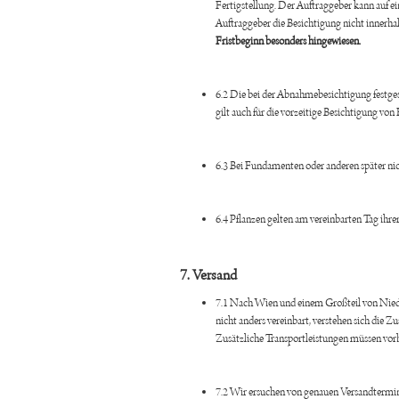
Fertigstellung. Der Auftraggeber kann auf e
Auftraggeber die Besichtigung nicht innerha
Fristbeginn besonders hingewiesen.
6.2 Die bei der Abnahmebesichtigung festge
gilt auch für die vorzeitige Besichtigung v
6.3 Bei Fundamenten oder anderen später nic
6.4 Pflanzen gelten am vereinbarten Tag ihr
7.
Versand
7.1 Nach Wien und einem Großteil von Niede
nicht anders vereinbart, verstehen sich die 
Zusätzliche Transportleistungen müssen vor
7.2 Wir ersuchen von genauen Versandtermine