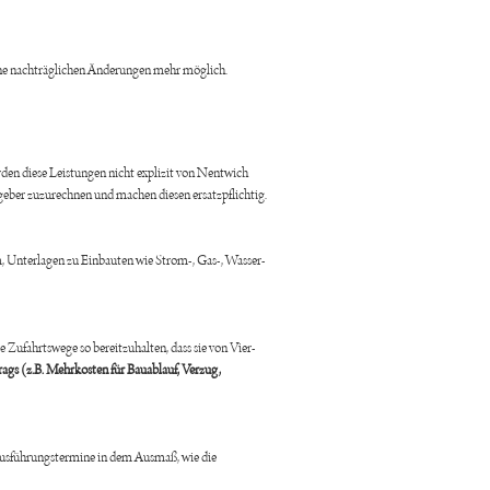
eine nachträglichen Änderungen mehr möglich.
den diese Leistungen nicht explizit von Nentwich
geber zuzurechnen und machen diesen ersatzpflichtig.
 Unterlagen zu Einbauten wie Strom-, Gas-, Wasser-
 Zufahrtswege so bereitzuhalten, dass sie von Vier-
ftrags (z.B. Mehrkosten für Bauablauf, Verzug,
 Ausführungstermine in dem Ausmaß, wie die