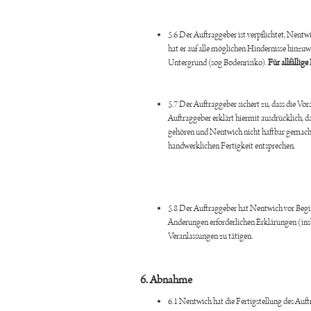
5.6 Der Auftraggeber ist verpflichtet, Nentw
hat er auf alle möglichen Hindernisse hinzuw
Untergrund (sog Bodenrisiko).
Für allfällig
5.7 Der Auftraggeber sichert zu, dass die V
Auftraggeber erklärt hiermit ausdrücklich, 
gehören und Nentwich nicht haftbar gemacht 
handwerklichen Fertigkeit entsprechen.
5.8 Der Auftraggeber hat Nentwich vor Beginn
Änderungen erforderlichen Erklärungen (i
Veranlassungen zu tätigen.
6. Abnahme
6.1 Nentwich hat die Fertigstellung des Auf