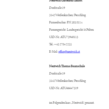
Nentwich Gartenbau GmbH
Dorfstraße 19
3142 Weißenkirchen/Perschling
Firmenbuchnr: FN 503 811 z
Firmengericht: Landesgericht St.Pölten
UID-Nr.: ATU73940113
Tel.: + 43 2784 2235
E-Mail:
office@nentwich.at
Nentwich Thomas Baumschule
Dorfstraße 19
3142 Weißenkirchen/Perschling
UID-Nr.: ATU66647319
im Folgenden kurz „Nentwich“ genannt.