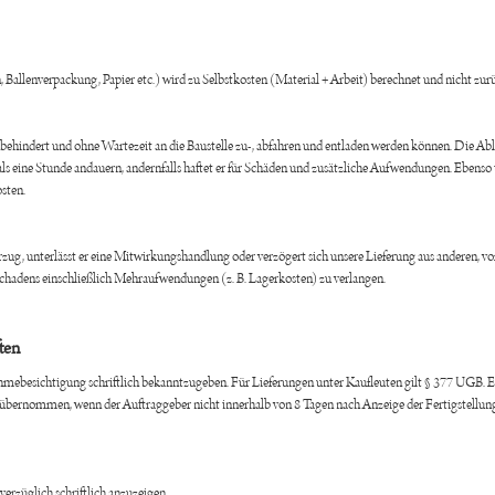
n, Ballenverpackung, Papier etc.) wird zu Selbstkosten (Material + Arbeit) berechnet und nicht 
ehindert und ohne Wartezeit an die Baustelle zu-, abfahren und entladen werden können. Die A
 als eine Stunde andauern, andernfalls haftet er für Schäden und zusätzliche Aufwendungen. Ebens
osten.
g, unterlässt er eine Mitwirkungshandlung oder verzögert sich unsere Lieferung aus anderen, vo
 Schadens einschließlich Mehraufwendungen (z. B. Lagerkosten) zu verlangen.
ten
mebesichtigung schriftlich bekanntzugeben. Für Lieferungen unter Kaufleuten gilt § 377 UGB. Er
übernommen, wenn der Auftraggeber nicht innerhalb von 8 Tagen nach Anzeige der Fertigstellung
rzüglich schriftlich anzuzeigen.