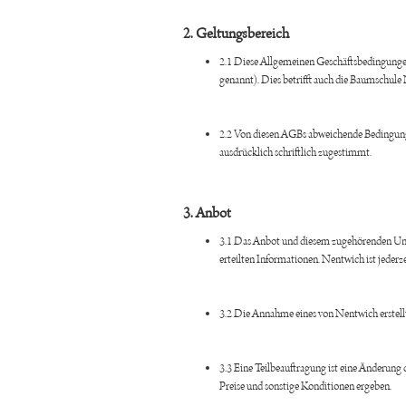
2. Geltungsbereich
2.1 Diese Allgemeinen Geschäftsbedingunge
genannt). Dies betrifft auch die Baumschul
2.2 Von diesen AGBs abweichende Bedingung
ausdrücklich schriftlich zugestimmt.
3. Anbot
3.1 Das Anbot und diesem zugehörenden Unte
erteilten Informationen. Nentwich ist jederz
3.2 Die Annahme eines von Nentwich erstell
3.3 Eine Teilbeauftragung ist eine Änderung
Preise und sonstige Konditionen ergeben.